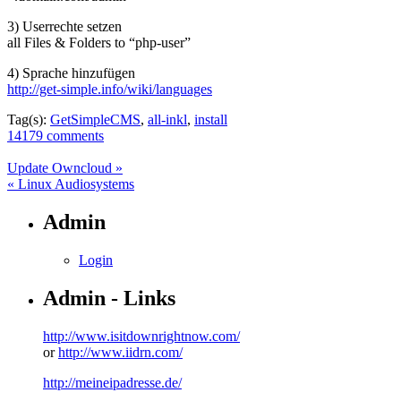
3) Userrechte setzen
all Files & Folders to “php-user”
4) Sprache hinzufügen
http://get-simple.info/wiki/languages
Tag(s):
GetSimpleCMS
,
all-inkl
,
install
14179 comments
Update Owncloud »
« Linux Audiosystems
Admin
Login
Admin - Links
http://www.isitdownrightnow.com/
or
http://www.iidrn.com/
http://meineipadresse.de/