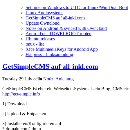
Set time on Windows to UTC for Linux/Win Dual-Boot
Linux Audiosystems
GetSimpleCMS auf all-inkl.com
Update Owncloud
Notes on Android & synced with Owncloud
Android per TOWELROOT rooten
Ubuntu releases
tmux - list
Xfce MultimediaKeys for Android App
Flatpress - Linksammlung
GetSimpleCMS auf all-inkl.com
Tuesday 29 July
cello
Notiz
,
Anleitung
GetSimpleCMS ist eher ein Webseiten-System als ein Blog, CMS etc
http://get-simple.info
1) Download
2) Upload & Entpacken
3) Installieren/Konfigurieren auf
*.domain.com/admin