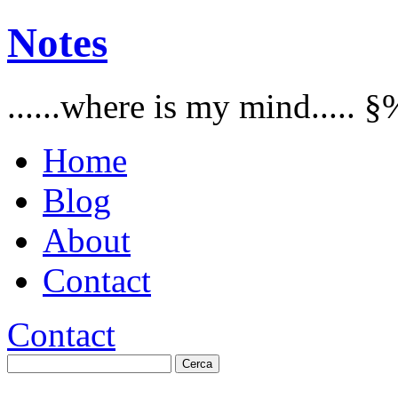
Notes
......where is my mind..... §
Home
Blog
About
Contact
Contact